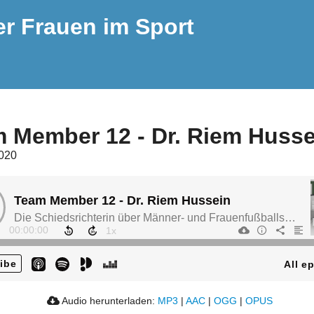
er Frauen im Sport
 Member 12 - Dr. Riem Husse
2020
Team Member 12 - Dr. Riem Hussein
Die Schiedsrichterin über Männer- und Frauenfußballspiele, Druck , Charakterstärke und Ziele
00:00:00
ibe
All e
Audio herunterladen:
MP3
|
AAC
|
OGG
|
OPUS