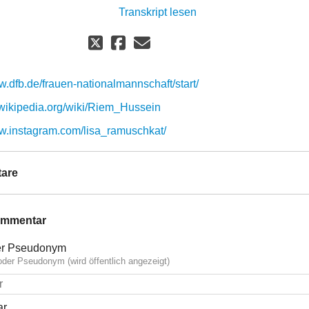
Transkript lesen
w.dfb.de/frauen-nationalmannschaft/start/
e.wikipedia.org/wiki/Riem_Hussein
ww.instagram.com/lisa_ramuschkat/
are
ommentar
r Pseudonym
der Pseudonym (wird öffentlich angezeigt)
ar