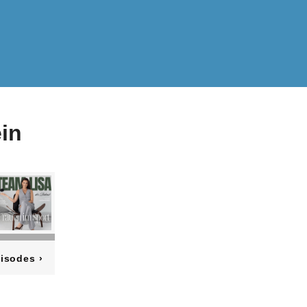
in
pisodes
›