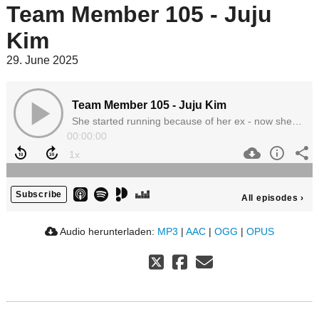
Team Member 105 - Juju
Kim
29. June 2025
Team Member 105 - Juju Kim
She started running because of her ex - now she is an ultra marathon runner who completed 491km from LA to Las Vegas!
00:00:00
Subscribe
All episodes
›
Audio herunterladen:
MP3
|
AAC
|
OGG
|
OPUS