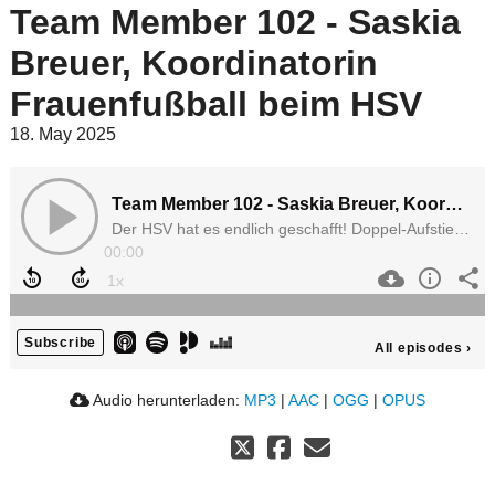
Team Member 102 - Saskia
Breuer, Koordinatorin
Frauenfußball beim HSV
18. May 2025
Team Member 102 - Saskia Breuer, Koordinatorin Frauenfußball beim HSV
Der HSV hat es endlich geschafft! Doppel-Aufstieg! Die Frauen des HSV sind 13 nach dem Zwangsabstieg erstklassig - und jetzt geht es erst richtig los!
00:00
Subscribe
All episodes
›
Audio herunterladen:
MP3
|
AAC
|
OGG
|
OPUS